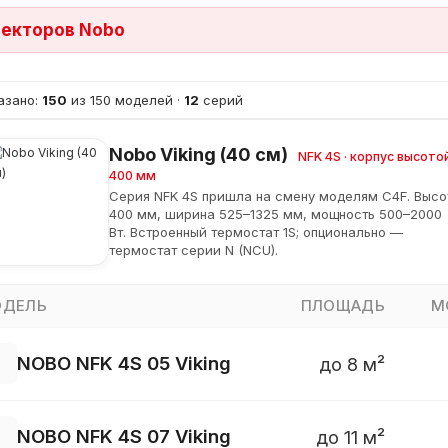
векторов Nobo
азано:
150
из 150 моделей ·
12
серий
Nobo Viking (40 см)
NFK 4S · корпус высото
400 мм
Серия NFK 4S пришла на смену моделям C4F. Высо
400 мм, ширина 525–1325 мм, мощность 500–2000
Вт. Встроенный термостат 1S; опционально —
термостат серии N (NCU).
ДЕЛЬ
ПЛОЩАДЬ
М
NOBO NFK 4S 05 Viking
до 8 м²
NOBO NFK 4S 07 Viking
до 11 м²