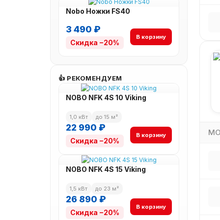
Nobo Ножки FS40
3 490 ₽
В корзину
Скидка −20%
👍 РЕКОМЕНДУЕМ
NOBO NFK 4S 10 Viking
1,0 кВт
до 15 м²
22 990 ₽
МО
В корзину
Скидка −20%
NOBO NFK 4S 15 Viking
1,5 кВт
до 23 м²
26 890 ₽
В корзину
Скидка −20%