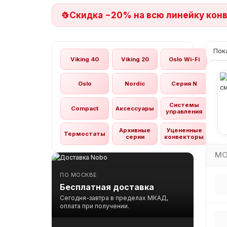
Скидка −20% на всю линейку кон
Пок
Viking 40
Viking 20
Oslo Wi-Fi
Oslo
Nordic
Серия N
Системы
Compact
Аксессуары
управления
Архивные
Уцененные
Термостаты
серии
конвекторы
МО
ПО МОСКВЕ
Бесплатная доставка
Сегодня-завтра в пределах МКАД,
оплата при получении.