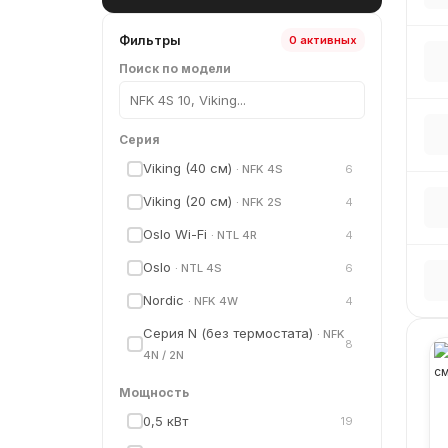
Фильтры
0 активных
Поиск по модели
Серия
Viking (40 см)
6
· NFK 4S
✓
Viking (20 см)
4
· NFK 2S
✓
Oslo Wi-Fi
4
· NTL 4R
✓
Oslo
6
· NTL 4S
✓
Nordic
4
· NFK 4W
✓
Серия N (без термостата)
· NFK
8
✓
4N / 2N
Compact
5
· NUL4T2
✓
Мощность
Аксессуары
0,5 кВт
20
· FS / NDG
19
✓
✓