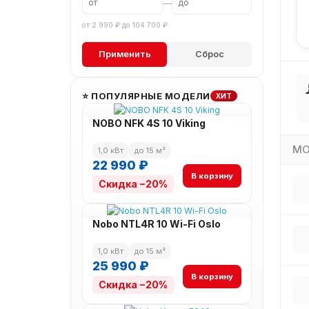
—
от 2 990 ₽ до 104 700 ₽
Применить
Сброс
⭐ ПОПУЛЯРНЫЕ МОДЕЛИ
ХИТ
NOBO NFK 4S 10 Viking
МО
1,0 кВт
до 15 м²
22 990 ₽
В корзину
Скидка −20%
Nobo NTL4R 10 Wi-Fi Oslo
1,0 кВт
до 15 м²
25 990 ₽
В корзину
Скидка −20%