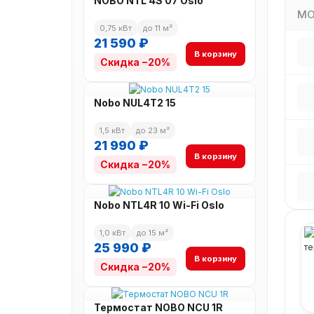
NOBO NTL 4S 07 Oslo
МО
0,75 кВт
до 11 м²
21 590 ₽
В корзину
Скидка −20%
Nobo NUL4T2 15
1,5 кВт
до 23 м²
21 990 ₽
В корзину
Скидка −20%
Nobo NTL4R 10 Wi-Fi Oslo
1,0 кВт
до 15 м²
25 990 ₽
В корзину
Скидка −20%
Термостат NOBO NCU 1R