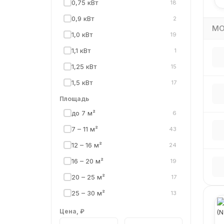
Системы управления
0,75 кВт
18
17
✓
· R80
✓
0,9 кВт
Термостаты
2
✓
8
· NCU / R80
✓
МО
1,0 кВт
19
✓
Архивные серии
66
· C4F / C4N
✓
1,1 кВт
1
✓
Уцененные конвекторы
2
· sale
✓
1,25 кВт
15
✓
1,5 кВт
17
✓
2,0 кВт
Площадь
13
✓
до 7 м²
6
✓
2,4 кВт
1
✓
7 – 11 м²
43
✓
12 – 16 м²
24
✓
16 – 20 м²
19
✓
20 – 25 м²
17
✓
25 – 30 м²
13
✓
Цена, ₽