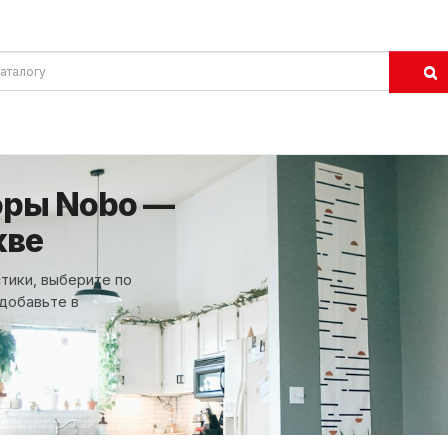
оры Nobo —
кве
тики, выберите по
 добавьте в