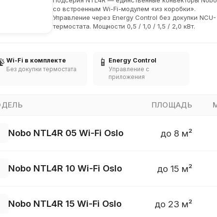
Подсерия NTL4R — единственные конвекторы Nobo
со встроенным Wi-Fi-модулем «из коробки».
Управление через Energy Control без докупки NCU-
термостата. Мощности 0,5 / 1,0 / 1,5 / 2,0 кВт.
📡
📱
Wi-Fi в комплекте
Energy Control
Без докупки термостата
Управление с
приложения
ДЕЛЬ
ПЛОЩАДЬ
Nobo NTL4R 05 Wi-Fi Oslo
до 8 м²
Nobo NTL4R 10 Wi-Fi Oslo
до 15 м²
Nobo NTL4R 15 Wi-Fi Oslo
до 23 м²